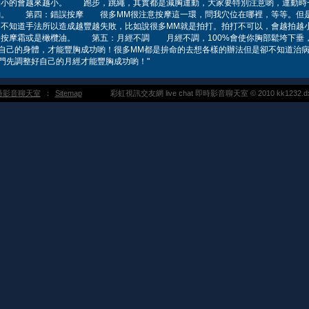
胸小的會越來越小。 跑步，跳繩，其實都是減胸運動，大家要特別注意喲，運動時
喲。 第四：錯誤按摩 很多MM很注意按摩這一環，問我穴位在哪裡，等等。但
不知道手法所以造成越豐越失敗，比如說很多MM就是拍打。拍打不可以，會越拍越
合按摩霜或是橄欖油。 第五：月經不調 月經不調，100%會使你胸部鬆垮下垂
自己的身體，才能豐胸成功喲！很多MM都是拚命的去想各樣的辦法但是卻不知道治
門先調整好自己的月經才能豐胸成功喲！"
 即時影音聊天室
：
Sitemap
彩虹視訊交友網 live chat 即時影音聊天室 © 2010 kk1232.dx-777.